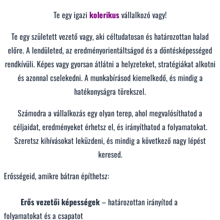
Te egy igazi
kolerikus
vállalkozó vagy!
Te egy született vezető vagy, aki céltudatosan és határozottan halad
előre. A lendületed, az eredményorientáltságod és a döntésképességed
rendkívüli. Képes vagy gyorsan átlátni a helyzeteket, stratégiákat alkotni
és azonnal cselekedni. A munkabírásod kiemelkedő, és mindig a
hatékonyságra törekszel.
Számodra a vállalkozás egy olyan terep, ahol megvalósíthatod a
céljaidat, eredményeket érhetsz el, és irányíthatod a folyamatokat.
Szeretsz kihívásokat leküzdeni, és mindig a következő nagy lépést
keresed.
Erősségeid, amikre bátran építhetsz:
Erős vezetői képességek
– határozottan irányítod a
folyamatokat és a csapatot