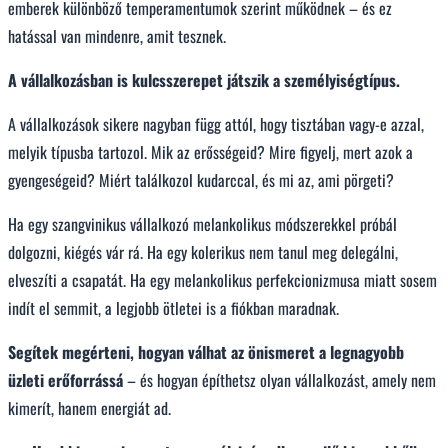
emberek különböző temperamentumok szerint működnek – és ez
hatással van mindenre, amit tesznek.
A vállalkozásban is kulcsszerepet játszik a személyiségtípus.
A vállalkozások sikere nagyban függ attól, hogy tisztában vagy-e azzal,
melyik típusba tartozol. Mik az erősségeid? Mire figyelj, mert azok a
gyengeségeid? Miért találkozol kudarccal, és mi az, ami pörgeti?
Ha egy szangvinikus vállalkozó melankolikus módszerekkel próbál
dolgozni, kiégés vár rá. Ha egy kolerikus nem tanul meg delegálni,
elveszíti a csapatát. Ha egy melankolikus perfekcionizmusa miatt sosem
indít el semmit, a legjobb ötletei is a fiókban maradnak.
Segítek megérteni, hogyan válhat az önismeret a legnagyobb
üzleti erőforrássá
– és hogyan építhetsz olyan vállalkozást, amely nem
kimerít, hanem energiát ad.