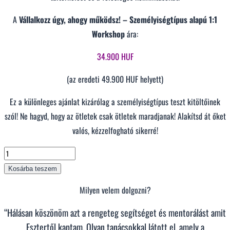
A
Vállalkozz úgy, ahogy működsz! – Személyiségtípus alapú 1:1
Workshop
ára:
34.900 HUF
(az eredeti 49.900 HUF helyett)
Ez a különleges ajánlat kizárólag a személyiségtípus teszt kitöltőinek
szól! Ne hagyd, hogy az ötletek csak ötletek maradjanak! Alakítsd át őket
valós, kézzelfogható sikerré!
Vállalkozz
úgy,
Kosárba teszem
ahogy
Milyen velem dolgozni?
működsz
(teszt
“Hálásan köszönöm azt a rengeteg segítséget és mentorálást amit
kitöltőknek)
Esztertől kaptam. Olyan tanácsokkal látott el, amely a