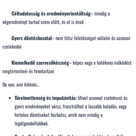
Céltudatosság és eredményorientáltság
– mindig a
végeredményt tartod szem előtt, és el is éred
Gyors döntéshozatal
– nem félsz felelősséget vállalni és azonnal
cselekedni
Kiemelkedő szervezőkészség
– képes vagy a hatékony működést
megteremteni és fenntartani
De van, ami kihívás…
Türelmetlenség és impulzivitás:
Mivel azonnal cselekszel és
gyors eredményeket vársz, frusztrálhat a lassabb haladás, vagy
hirtelen döntéseket hozhatsz, amik nem mindig a
legátgondoltabbak.