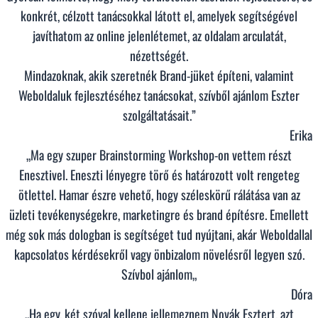
konkrét, célzott tanácsokkal látott el, amelyek segítségével
javíthatom az online jelenlétemet, az oldalam arculatát,
nézettségét.
Mindazoknak, akik szeretnék Brand-jüket építeni, valamint
Weboldaluk fejlesztéséhez tanácsokat, szívből ajánlom Eszter
szolgáltatásait.”
Erika
„
Ma egy szuper Brainstorming Workshop-on vettem részt
Enesztivel. Eneszti lényegre törő és határozott volt rengeteg
ötlettel. Hamar észre vehető, hogy széleskörű rálátása van az
üzleti tevékenységekre, marketingre és brand építésre. Emellett
még sok más dologban is segítséget tud nyújtani, akár Weboldallal
kapcsolatos kérdésekről vagy önbizalom növelésről legyen szó.
Szívbol ajánlom
„
Dóra
„Ha egy, két szóval kellene jellemeznem Novák Esztert, azt