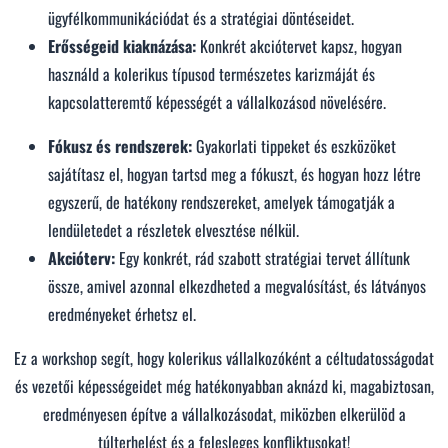
ügyfélkommunikációdat és a stratégiai döntéseidet.
Erősségeid kiaknázása:
Konkrét akciótervet kapsz, hogyan
használd a kolerikus típusod természetes karizmáját és
kapcsolatteremtő képességét a vállalkozásod növelésére.
Fókusz és rendszerek:
Gyakorlati tippeket és eszközöket
sajátítasz el, hogyan tartsd meg a fókuszt, és hogyan hozz létre
egyszerű, de hatékony rendszereket, amelyek támogatják a
lendületedet a részletek elvesztése nélkül.
Akcióterv:
Egy konkrét, rád szabott stratégiai tervet állítunk
össze, amivel azonnal elkezdheted a megvalósítást, és látványos
eredményeket érhetsz el.
Ez a workshop segít, hogy kolerikus vállalkozóként a céltudatosságodat
és vezetői képességeidet még hatékonyabban aknázd ki, magabiztosan,
eredményesen építve a vállalkozásodat, miközben elkerülöd a
túlterhelést és a felesleges konfliktusokat!