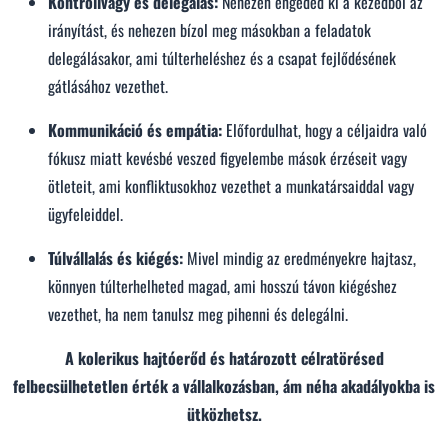
Kontrollvágy és delegálás:
Nehezen engeded ki a kezedből az
irányítást, és nehezen bízol meg másokban a feladatok
delegálásakor, ami túlterheléshez és a csapat fejlődésének
gátlásához vezethet.
Kommunikáció és empátia:
Előfordulhat, hogy a céljaidra való
fókusz miatt kevésbé veszed figyelembe mások érzéseit vagy
ötleteit, ami konfliktusokhoz vezethet a munkatársaiddal vagy
ügyfeleiddel.
Túlvállalás és kiégés:
Mivel mindig az eredményekre hajtasz,
könnyen túlterhelheted magad, ami hosszú távon kiégéshez
vezethet, ha nem tanulsz meg pihenni és delegálni.
A kolerikus hajtóerőd és határozott célratörésed
felbecsülhetetlen érték a vállalkozásban, ám néha akadályokba is
ütközhetsz.