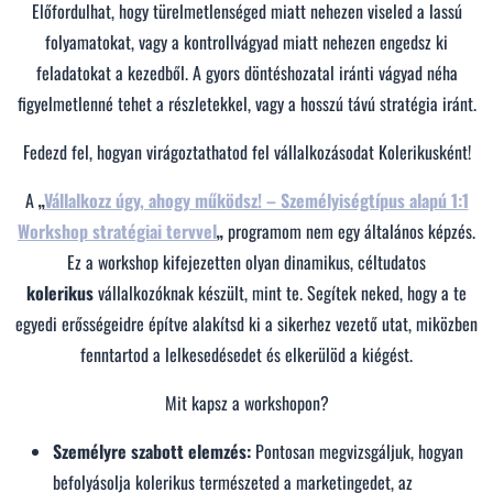
Előfordulhat, hogy türelmetlenséged miatt nehezen viseled a lassú
folyamatokat, vagy a kontrollvágyad miatt nehezen engedsz ki
feladatokat a kezedből. A gyors döntéshozatal iránti vágyad néha
figyelmetlenné tehet a részletekkel, vagy a hosszú távú stratégia iránt.
Fedezd fel, hogyan virágoztathatod fel vállalkozásodat Kolerikusként!
A
„
Vállalkozz úgy, ahogy működsz! – Személyiségtípus alapú 1:1
Workshop stratégiai tervvel
„
programom nem egy általános képzés.
Ez a workshop kifejezetten olyan dinamikus, céltudatos
kolerikus
vállalkozóknak készült, mint te. Segítek neked, hogy a te
egyedi erősségeidre építve alakítsd ki a sikerhez vezető utat, miközben
fenntartod a lelkesedésedet és elkerülöd a kiégést.
Mit kapsz a workshopon?
Személyre szabott elemzés:
Pontosan megvizsgáljuk, hogyan
befolyásolja kolerikus természeted a marketingedet, az