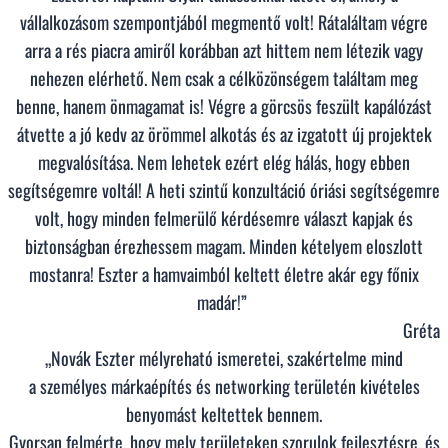
mennyiség
vállalkozásom szempontjából megmentő volt! Rátaláltam végre
arra a rés piacra amiről korábban azt hittem nem létezik vagy
nehezen elérhető. Nem csak a célközönségem találtam meg
benne, hanem önmagamat is! Végre a görcsös feszült kapálózást
átvette a jó kedv az örömmel alkotás és az izgatott új projektek
megvalósítása. Nem lehetek ezért elég hálás, hogy ebben
segítségemre voltál! A heti szintű konzultáció óriási segítségemre
volt, hogy minden felmerülő kérdésemre választ kapjak és
biztonságban érezhessem magam. Minden kételyem eloszlott
mostanra! Eszter a hamvaimból keltett életre akár egy főnix
madár!”
Gréta
„Novák Eszter mélyreható ismeretei, szakértelme mind
a
személyes márkaépítés és networking területén kivételes
benyomást keltettek bennem.
Gyorsan felmérte, hogy mely területeken szorulok fejlesztésre, és