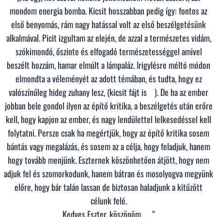
mondom energia bomba. Kicsit hosszabban pedig így: fontos az
első benyomás, rám nagy hatással volt az első beszélgetésünk
alkalmával. Picit izgultam az elején, de azzal a természetes vidám,
szókimondó, őszinte és elfogadó természetességgel amivel
beszélt hozzám, hamar elmúlt a lámpaláz. Irigylésre méltó módon
elmondta a véleményét az adott témában, és tudta, hogy ez
valószínűleg hideg zuhany lesz, (kicsit fájt is
). De ha az ember
jobban bele gondol ilyen az építő kritika, a beszélgetés után erőre
kell, hogy kapjon az ember, és nagy lendülettel lelkesedéssel kell
folytatni. Persze csak ha megértjük, hogy az építő kritika sosem
bántás vagy megalázás, és sosem az a célja, hogy feladjuk, hanem
hogy tovább menjünk. Eszternek köszönhetően átjött, hogy nem
adjuk fel és szomorkodunk, hanem bátran és mosolyogva megyünk
előre, hogy bár talán lassan de biztosan haladjunk a kitűzött
célunk felé.
Kedves Eszter, köszönöm
.”