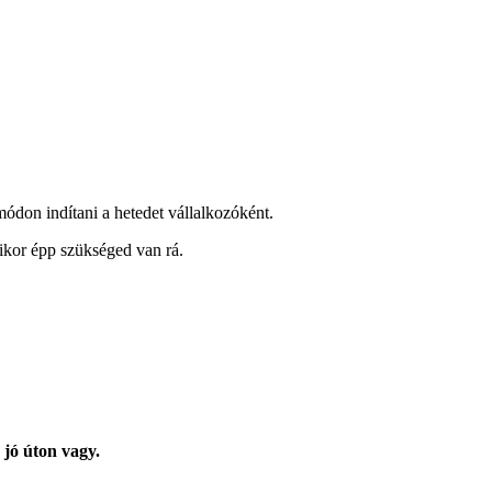
módon indítani a hetedet vállalkozóként.
ikor épp szükséged van rá.
y
jó úton vagy.