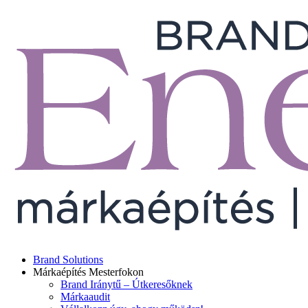
Brand Solutions
Márkaépítés Mesterfokon
Brand Iránytű – Útkeresőknek
Márkaaudit