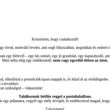
Köszönöm, hogy csatlakoztál!
 rövid, motiváló levelet, ami segít fókuszáltan, inspiráltan és emberi 
ak egy hírlevél – egy kis szünet, egy jó gondolat, egy kapaszkodó, am
Mert néha elég egy emlékeztető:
nem vagy egyedül ebben az úton.
d, ellenőrizd a promóciók/spam mappát is, és húzd át az elsődlegesbe.
a leveleket.
van szükséged – válaszolok!
Találkozunk hétfőn reggel a postaládádban.
íts egy pillanatra, vegyél egy mély levegőt, és emlékeztesd magad, hog
Üdvözlettel: