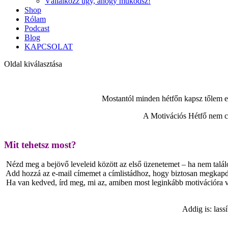
Vállalkozz úgy, ahogy működsz!
Shop
Rólam
Podcast
Blog
KAPCSOLAT
Oldal kiválasztása
Mostantól minden hétfőn kapsz tőlem egy
A Motivációs Hétfő nem cs
Mit tehetsz most?
Nézd meg a bejövő leveleid között az első üzenetemet – ha nem találo
Add hozzá az e-mail címemet a címlistádhoz, hogy biztosan megkapd 
Ha van kedved, írd meg, mi az, amiben most leginkább motivációra 
Addig is: lass